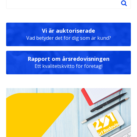
Vi är auktoriserade
Vad betyder det för dig som är kund?
Rapport om årsredovisningen
Ett kvalitetskvitto för företag!