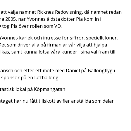
rt att välja namnet Ricknes Redovisning, då namnet redan
ma 2005, när Yvonnes äldsta dotter Pia kom in i
0 tog Pia över rollen som VD.
vonnes kärlek och intresse för siffror, speciellt löner,
t som driver alla på firman är vår vilja att hjälpa
lkas, samt kunna lotsa våra kunder i sina val fram till
bransch och efter ett möte med Daniel på Ballongflyg i
m sponsor på en luftballong.
fantastisk lokal på Köpmangatan
aget har nu fått tillskott av fler anställda som delar