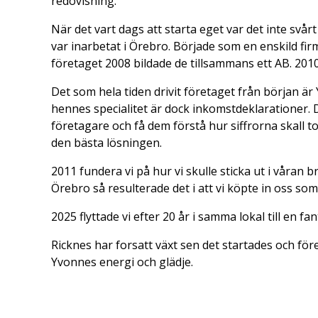
redovisning.
När det vart dags att starta eget var det inte svå
var inarbetat i Örebro. Började som en enskild fir
företaget 2008 bildade de tillsammans ett AB. 201
Det som hela tiden drivit företaget från början är Y
hennes specialitet är dock inkomstdeklarationer. De
företagare och få dem förstå hur siffrorna skall to
den bästa lösningen.
2011 fundera vi på hur vi skulle sticka ut i våran 
Örebro så resulterade det i att vi köpte in oss so
2025 flyttade vi efter 20 år i samma lokal till en 
Ricknes har forsatt växt sen det startades och föret
Yvonnes energi och glädje.