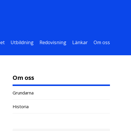
et
Utbildning
Redovisning
Länkar
Om oss
Om oss
Grundarna
Historia