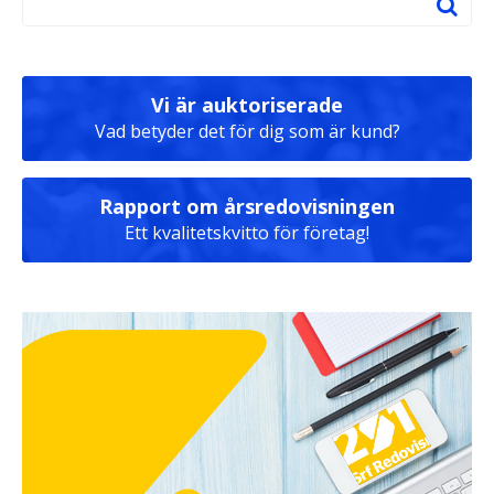
Vi är auktoriserade
Vad betyder det för dig som är kund?
Rapport om årsredovisningen
Ett kvalitetskvitto för företag!