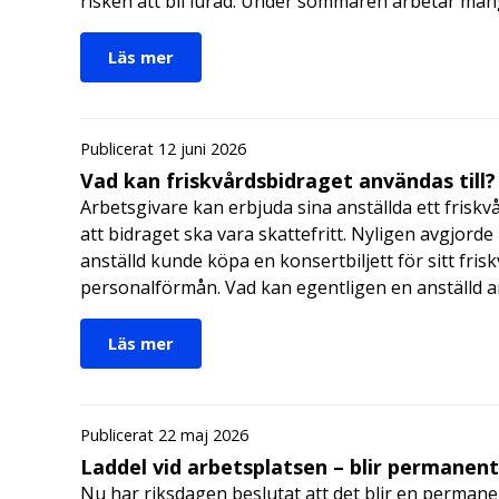
risken att bli lurad. Under sommaren arbetar må
Läs mer
Publicerat 12 juni 2026
Vad kan friskvårdsbidraget användas till?
Arbetsgivare kan erbjuda sina anställda ett friskv
att bidraget ska vara skattefritt. Nyligen avgjor
anställd kunde köpa en konsertbiljett för sitt fri
personalförmån. Vad kan egentligen en anställd a
Läs mer
Publicerat 22 maj 2026
Laddel vid arbetsplatsen – blir permanen
Nu har riksdagen beslutat att det blir en permanen