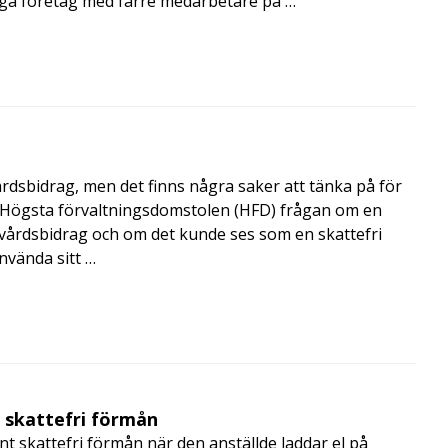
nga företag med färre medarbetare på …
årdsbidrag, men det finns några saker att tänka på för
de Högsta förvaltningsdomstolen (HFD) frågan om en
skvårdsbidrag och om det kunde ses som en skattefri
nvända sitt …
t skattefri förmån
t skattefri förmån när den anställde laddar el på