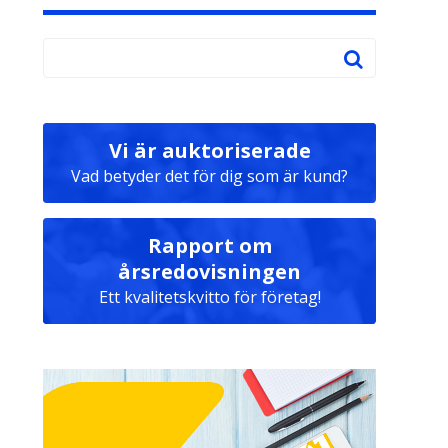
Vi är auktoriserade
Vad betyder det för dig som är kund?
Rapport om
årsredovisningen
Ett kvalitetskvitto för företag!