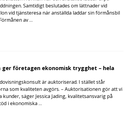
addningen. Samtidigt beslutades om lättnader vid
lon vid tjänsteresa när anställda laddar sin förmånsbil
i Förmånen av …
 ger företagen ekonomisk trygghet – hela
visningskonsult är auktoriserad. I stället står
orna som kvaliteten avgörs. – Auktorisationen gör att vi
a kunder, säger Jessica Jading, kvalitetsansvarig på
töd i ekonomiska …