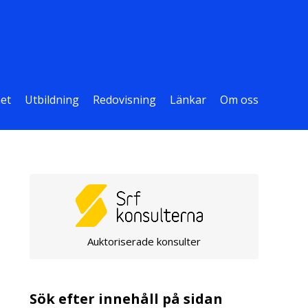
et
Utbildning
Redovisning
Länkar
Om oss
Auktoriserade konsulter
Sök efter innehåll på sidan