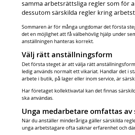
samma arbetsrättsliga regler som för a
dessutom särskilda regler kring arbetst
Sommaren är för många ungdomar det första steg
det en möjlighet att få välbehövlig hjälp under se
anställningen hanteras korrekt.
Välj rätt anställningsform
Det första steget är att välja rätt anställningsf
ledig används normalt ett vikariat. Handlar det i stä
arbete i butik, på lager eller inom service, är särski
Har företaget kollektivavtal kan det finnas särsk
ska användas.
Unga medarbetare omfattas av s
När du anställer minderåriga gäller särskilda regl
unga arbetstagare ofta saknar erfarenhet och därfö