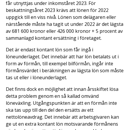
får utnyttjas under inkomståret 2023. För
beskattningsåret 2023 krävs att lönen för 2022
uppgick till en viss nivå. Lönen som delägaren eller
närstående måste ha tagit ut under 2022 är det lägsta
av 681 600 kronor eller 426 000 kronor + 5 procent av
sammanlagd kontant ersättning i företaget.
Det är endast kontant lön som får ingå i
löneunderlaget. Det innebär att har lön betalats ut i
form av förmån, till exempel bilförmån, ingår inte
förmånsvärdet i beräkningen av lägsta lön som måste
tas ut eller i löneunderlaget.
Det finns dock en möjlighet att innan årsskiftet lösa
detta problem genom en så kallad omvänd
löneväxling. Utgångspunkten är att en förmån inte
ska tas upp till den del den ersätts av ett
nettolöneavdrag. Det innebär att arbetsgivaren kan
ge ut en extra kontant lön motsvarande förmånens