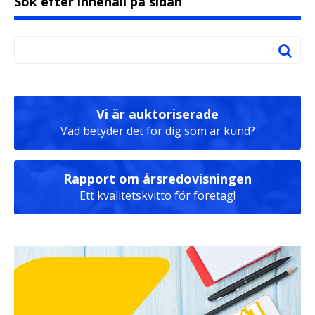
Sök efter innehåll på sidan
Vi är auktoriserade
Vad betyder det för dig som är kund?
Rapport om årsredovisningen
Ett kvalitetskvitto för företag!