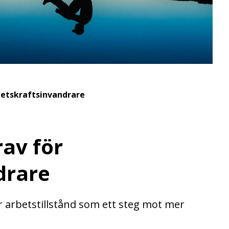
betskraftsinvandrare
rav för
drare
r arbetstillstånd som ett steg mot mer