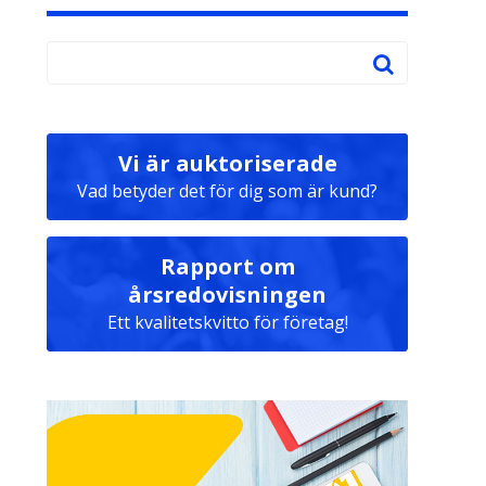
Vi är auktoriserade
Vad betyder det för dig som är kund?
Rapport om
årsredovisningen
Ett kvalitetskvitto för företag!