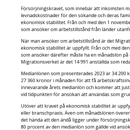
Försörjningskravet, som innebär att inkomsten 
levnadskostnader för den sökande och deras fami
ekonomisk stabilitet. Från och med den 1 november
som ansöker om arbetstillstånd från länder utanf
När man ansöker om arbetstillstånd är det Migra
ekonomisk stabilitet är uppfyllt. Från och med den 
som ansöker därefter måste ha en månadslön på m
Migrationsverket är det 14 991 anställda som reda
Medianlönen som presenterades 2023 är 34 200 kro
27 360 kronor i månaden för att få arbetskraftsinv
innevarande årets medianlön och kommer att just
vid tidpunkten för ansökan att användas som gru
Utöver att kravet på ekonomisk stabilitet är uppfy
eller branschpraxis. Även om månadslönen överen
det hända att den ändå ligger under försörjningsk
80 procent av den medianlön som gällde vid ansökning