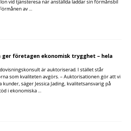
lon vid tjänsteresa när anställda laddar sin förmånsbil
i Förmånen av …
 ger företagen ekonomisk trygghet – hela
visningskonsult är auktoriserad. I stället står
orna som kvaliteten avgörs. – Auktorisationen gör att vi
a kunder, säger Jessica Jading, kvalitetsansvarig på
töd i ekonomiska …