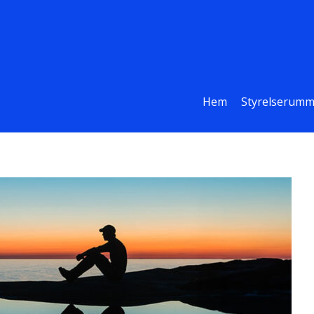
Hem
Styrelserumm