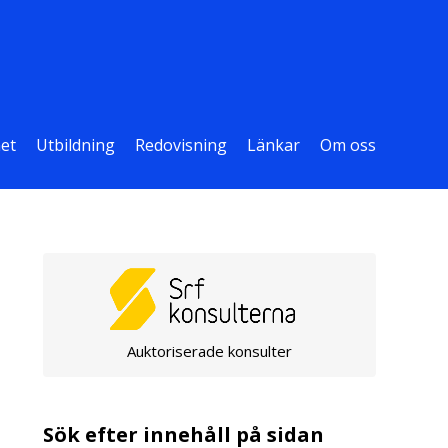
et
Utbildning
Redovisning
Länkar
Om oss
Auktoriserade konsulter
Sök efter innehåll på sidan