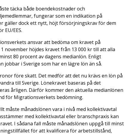
måste täcka både boendekostnader och
ljemedlemmar, fungerar som en indikation på
 gäller dock ett nytt, höjt försörjningskrav för dem
ör EU/EES.
tionsverkets ansvar att bedöma om kravet på
1 november höjdes kravet från 13 000 kr till att alla
inst 80 procent av dagens medianlön. Enligt
n jobbar i Sverige som har en lägre lön än så.
nor före skatt. Det medför att det nu krävs en lön på
andra till Sverige. Lönekravet baseras på det
eras årligen. Därför kommer den aktuella medianlönen
nd för Migrationsverkets bedömning.
llt måste månadslönen vara i nivå med kollektivavtal
sstämmer med kollektivavtal eller branschpraxis kan
ravet. I sådana fall måste månadslönen uppgå till minst
stillfället för att kvalificera för arbetstillstånd,