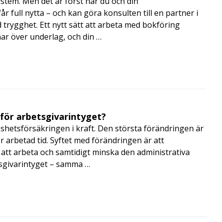
ystem. Men det är först när du och din
 full nytta – och kan göra konsulten till en partner i
trygghet. Ett nytt sätt att arbeta med bokföring
nar över underlag, och din …
 för arbetsgivarintyget?
shetsförsäkringen i kraft. Den största förändringen är
r arbetad tid. Syftet med förändringen är att
att arbeta och samtidigt minska den administrativa
tsgivarintyget – samma …