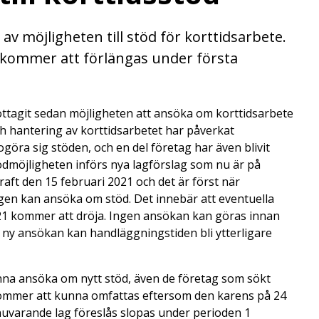
v möjligheten till stöd för korttidsarbete.
 kommer att förlängas under första
ttagit sedan möjligheten att ansöka om korttidsarbete
ch hantering av korttidsarbetet har påverkat
göra sig stöden, och en del företag har även blivit
ödmöjligheten införs nya lagförslag som nu är på
kraft den 15 februari 2021 och det är först när
tagen kan ansöka om stöd. Det innebär att eventuella
2021 kommer att dröja. Ingen ansökan kan göras innan
n ny ansökan kan handläggningstiden bli ytterligare
nna ansöka om nytt stöd, även de företag som sökt
 kommer att kunna omfattas eftersom den karens på 24
nuvarande lag föreslås slopas under perioden 1