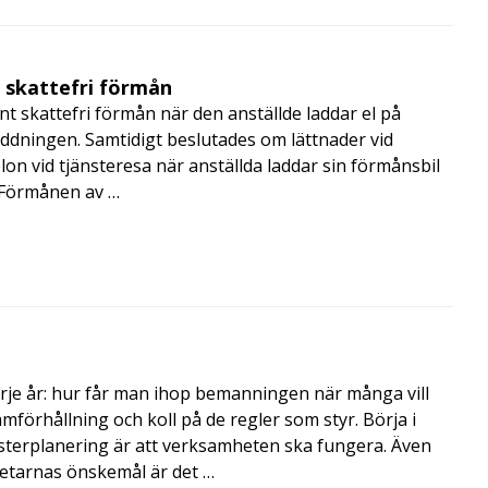
t skattefri förmån
t skattefri förmån när den anställde laddar el på
addningen. Samtidigt beslutades om lättnader vid
lon vid tjänsteresa när anställda laddar sin förmånsbil
i Förmånen av …
rje år: hur får man ihop bemanningen när många vill
amförhållning och koll på de regler som styr. Börja i
terplanering är att verksamheten ska fungera. Även
betarnas önskemål är det …