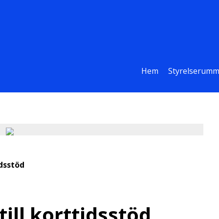
Hem
Styrelserumm
idsstöd
till korttidsstöd