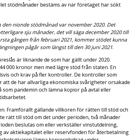
talet stödmånader bestäms av när företaget har sökt
och den nionde stödmånad var november 2020. Det
terligare sju månader, det vill säga december 2020 till
örsta gången från februari 2021, kommer stödet kunna
längningen pågår som längst till den 30 juni 2021
.
reslås är liknande de som har gällt under 2020.
å 44 000 kronor men med lägre stöd från staten. En
svis och krav på fler kontroller. De kontroller som
r att de har allvarliga ekonomiska svårigheter orsakade
å som pandemin och lämna kopior på avtal eller
tidsarbetet.
. Framförallt gällande villkoren för rätten till stöd och
e rätt till stöd om det under perioden, två månader
ioden beslutas om eller verkställer vinstutdelning,
g av aktiekapitalet eller reservfonden för återbetalning
 arbetsgivaren lämna koncernbidrag under