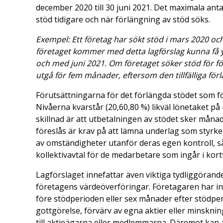
december 2020 till 30 juni 2021. Det maximala an
stöd tidigare och när förlängning av stöd söks.
Exempel: Ett företag har sökt stöd i mars 2020 
företaget kommer med detta lagförslag kunna få yt
och med juni 2021. Om företaget söker stöd för f
utgå för fem månader, eftersom den tillfälliga för
Förutsättningarna för det förlängda stödet som fö
Nivåerna kvarstår (20,60,80 %) likväl lönetaket p
skillnad är att utbetalningen av stödet sker månad
föreslås är krav på att lämna underlag som styrke
av omständigheter utanför deras egen kontroll, s
kollektivavtal för de medarbetare som ingår i kort
Lagförslaget innefattar även viktiga tydliggöranden
företagens värdeöverföringar. Företagaren har int
före stödperioden eller sex månader efter stödper
gottgörelse, förvärv av egna aktier eller minsknin
till aktieägarna eller medlemmarna. Däremot kan