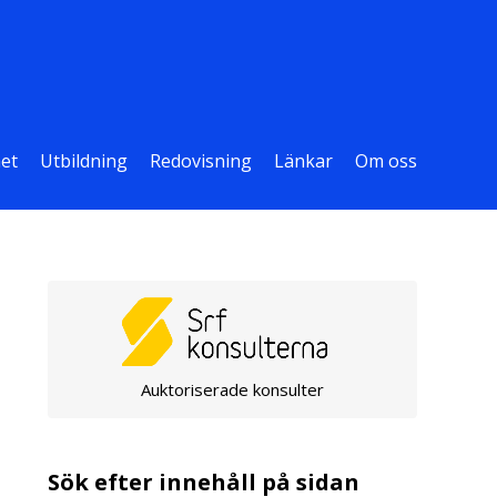
et
Utbildning
Redovisning
Länkar
Om oss
Auktoriserade konsulter
Sök efter innehåll på sidan