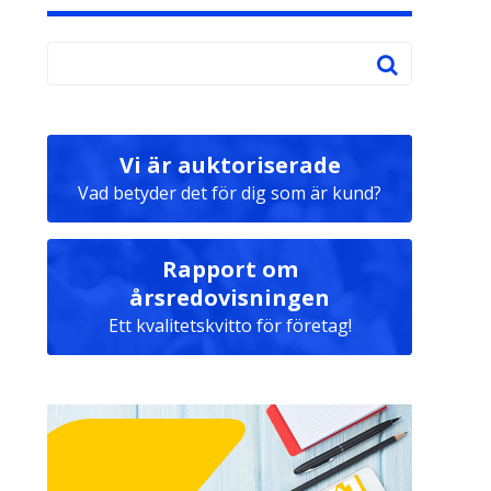
Vi är auktoriserade
Vad betyder det för dig som är kund?
Rapport om
årsredovisningen
Ett kvalitetskvitto för företag!