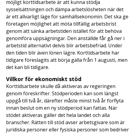
möjligt korttidsarbete är att kunna stödja
sysselsättningen och dämpa arbetslösheten när det
är ett allvarligt läge för samhällsekonomin. Det ska ge
företagen möjlighet att möta tillfällig arbetsbrist
genom att sänka arbetstiden istället för att behöva
genomföra uppsägningar. Den anställde får gå ner i
arbetstid alternativt delvis blir arbetsbefriad. Under
den tiden blir även lönen lägre. Korttidsarbete har
tidigare föreslagits att börja gälla från 1 augusti, men
det kan bli tidigare.
Villkor för ekonomiskt stöd
Korttidsarbete skulle då aktiveras av regeringen
genom föreskrifter. Stödperioden kan som längst
uppgå till två år, därefter måste minst två år förflyta
innan beslut om en ny stödperiod kan fattas. När
stödet aktiveras gäller det hela landet och alla
branscher. Rätten till stöd avser arbetsgivare som är
juridiska personer eller fysiska personer som bedriver