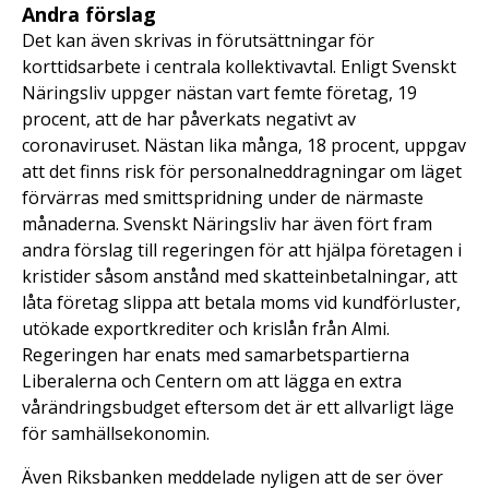
Andra förslag
Det kan även skrivas in förutsättningar för
korttidsarbete i centrala kollektivavtal. Enligt Svenskt
Näringsliv uppger nästan vart femte företag, 19
procent, att de har påverkats negativt av
coronaviruset. Nästan lika många, 18 procent, uppgav
att det finns risk för personalneddragningar om läget
förvärras med smittspridning under de närmaste
månaderna. Svenskt Näringsliv har även fört fram
andra förslag till regeringen för att hjälpa företagen i
kristider såsom anstånd med skatteinbetalningar, att
låta företag slippa att betala moms vid kundförluster,
utökade exportkrediter och krislån från Almi.
Regeringen har enats med samarbetspartierna
Liberalerna och Centern om att lägga en extra
vårändringsbudget eftersom det är ett allvarligt läge
för samhällsekonomin.
Även Riksbanken meddelade nyligen att de ser över