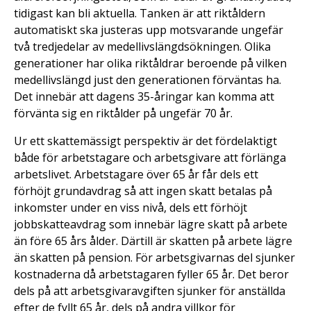
tidigast kan bli aktuella. Tanken är att riktåldern
automatiskt ska justeras upp motsvarande ungefär
två tredjedelar av medellivslängdsökningen. Olika
generationer har olika riktåldrar beroende på vilken
medellivslängd just den generationen förväntas ha.
Det innebär att dagens 35-åringar kan komma att
förvänta sig en riktålder på ungefär 70 år.
Ur ett skattemässigt perspektiv är det fördelaktigt
både för arbetstagare och arbetsgivare att förlänga
arbetslivet. Arbetstagare över 65 år får dels ett
förhöjt grundavdrag så att ingen skatt betalas på
inkomster under en viss nivå, dels ett förhöjt
jobbskatteavdrag som innebär lägre skatt på arbete
än före 65 års ålder. Därtill är skatten på arbete lägre
än skatten på pension. För arbetsgivarnas del sjunker
kostnaderna då arbetstagaren fyller 65 år. Det beror
dels på att arbetsgivaravgiften sjunker för anställda
efter de fyllt 65 år, dels på andra villkor för