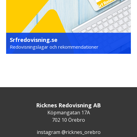
Srfredovisning.se
Redovisningslagar och rekommendationer
Ricknes Redovisning AB
Köpmangatan 17A
702 10 Örebro
instagram @ricknes_orebro