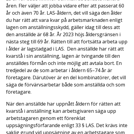
åren. Fler väljer att jobba vidare efter att passerat 60
år och även 70 år. LAS-åldern, det vill säga den ålder
du har rätt att vara kvar på arbetsmarknaden enligt
lagen om anställningsskydd, gäller idag till dess att
den anställde är 68 år. År 2023 höjs åldersgränsen i
nästa steg till 69 år. Rätten till att fortsätta arbeta upp
i ålder är lagstadgad i LAS. Den anställde har rätt att
kvarstå i sin anställning, lagen är tvingande till den
anställdes förmån och inte möjlig att avtala bort. En
tredjedel av de som arbetar i åldern 65–74 år är
företagare. Därutöver är en del kombinatörer, det vill
säga de förvärvsarbetar både som anställda och som
företagare.
När den anställde har uppnått åldern för rätten att
kvarstå i anställning kan arbetsgivaren säga upp
arbetstagaren genom ett förenklat
uppsägningsförfarande enligt 33 § LAS. Det krävs inte
saklig grund vid uppsägning av en arbetstagare som