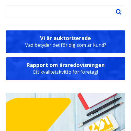
Vi är auktoriserade
Vad betyder det för dig som är kund?
Rapport om årsredovisningen
Ett kvalitetskvitto för företag!