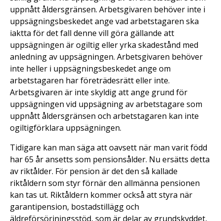
uppnått åldersgränsen. Arbetsgivaren behöver inte i
uppsägningsbeskedet ange vad arbetstagaren ska
iaktta för det fall denne vill göra gällande att
uppsägningen är ogiltig eller yrka skadestånd med
anledning av uppsägningen. Arbetsgivaren behöver
inte heller i uppsägningsbeskedet ange om
arbetstagaren har företrädesrätt eller inte.
Arbetsgivaren är inte skyldig att ange grund för
uppsägningen vid uppsägning av arbetstagare som
uppnått åldersgränsen och arbetstagaren kan inte
ogiltigförklara uppsägningen.
Tidigare kan man säga att oavsett när man varit född
har 65 år ansetts som pensionsålder. Nu ersätts detta
av riktålder. För pension är det den så kallade
riktåldern som styr förnär den allmänna pensionen
kan tas ut. Riktåldern kommer också att styra när
garantipension, bostadstillägg och
äldreförsörjningsstöd, som är delar av grundskyddet,