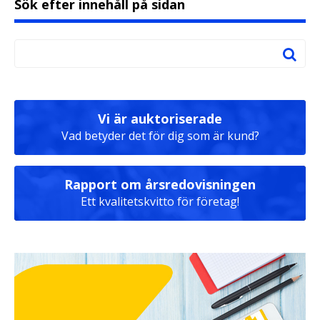
Sök efter innehåll på sidan
Vi är auktoriserade
Vad betyder det för dig som är kund?
Rapport om årsredovisningen
Ett kvalitetskvitto för företag!