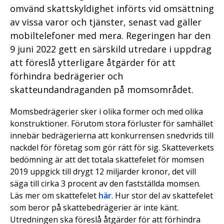
omvänd skattskyldighet införts vid omsättning
av vissa varor och tjänster, senast vad gäller
mobiltelefoner med mera. Regeringen har den
9 juni 2022 gett en särskild utredare i uppdrag
att föreslå ytterligare åtgärder för att
förhindra bedrägerier och
skatteundandraganden på momsområdet.
Momsbedrägerier sker i olika former och med olika
konstruktioner. Förutom stora förluster för samhället
innebär bedrägerierna att konkurrensen snedvrids till
nackdel för företag som gör rätt för sig. Skatteverkets
bedömning är att det totala skattefelet för momsen
2019 uppgick till drygt 12 miljarder kronor, det vill
säga till cirka 3 procent av den fastställda momsen.
Läs mer om skattefelet
här
. Hur stor del av skattefelet
som beror på skattebedrägerier är inte känt.
Utredningen ska föreslå åtgärder för att förhindra