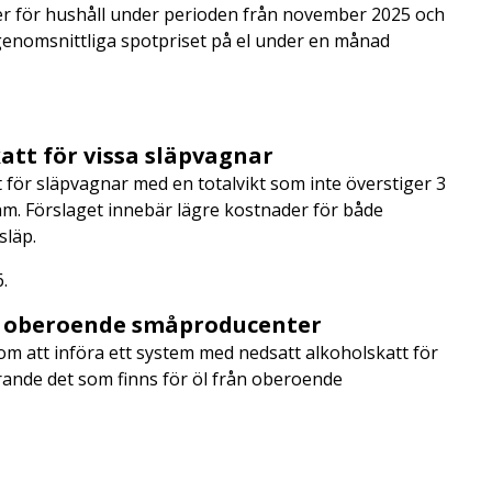
er för hushåll under perioden från november 2025 och
genomsnittliga spotpriset på el under en månad
.
att för vissa släpvagnar
 för släpvagnar med en totalvikt som inte överstiger 3
am. Förslaget innebär lägre kostnader för både
 släp.
6.
ån oberoende småproducenter
m att införa ett system med nedsatt alkoholskatt för
nde det som finns för öl från oberoende