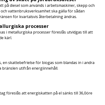
att på diesel som används i arbetsmaskiner, skepp och
- och vattenbruksverksamhet ska gälla för sådan
änsen för kvartalsvis återbetalning ändras.
allurgiska processer
s i metallurgiska processer föreslås utvidgas till att
de kärl.
r
, en skattebefrielse för biogas som blandas in i andra
ga bränslen utifrån energiinnehåll.
ag föreslås att energiskatten på el sänks till 36,0öre