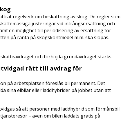
skog
trat regelverk om beskattning av skog. De regler som
l skattemässiga justeringar vid intrångsersättning och
t en möjlighet till periodisering av ersättning för
skatten på ränta på skogskontmedel m.m. ska slopas.
bskatteavdraget och förhöjda grundavdraget stärks.
tvidgad rätt till avdrag för
ordon på arbetsplatsen föreslås bli permanent. Det
da sina elbilar eller laddhybrider på jobbet utan att
utvidgas så att personer med laddhybrid som förmånsbil
 tjänsteresor – även om bilen laddats gratis på