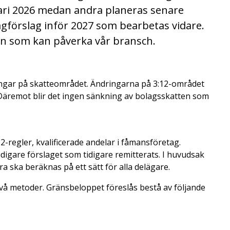
nuari 2026 medan andra planeras senare
agförslag inför 2027 som bearbetas vidare.
gen som kan påverka vår bransch.
ngar på skatteområdet. Ändringarna på 3:12-området
 Däremot blir det ingen sänkning av bolagsskatten som
2-regler, kvalificerade andelar i fåmansföretag.
idigare förslaget som tidigare remitterats. I huvudsak
a ska beräknas på ett sätt för alla delägare.
två metoder. Gränsbeloppet föreslås bestå av följande