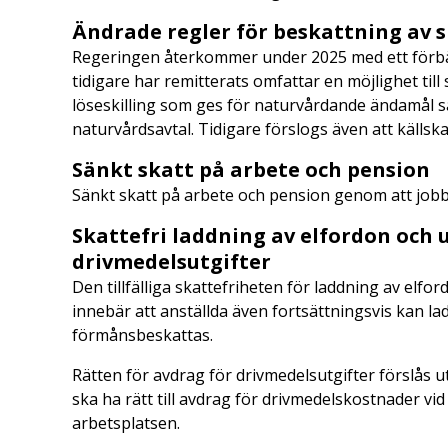
Ändrade regler för beskattning av 
Regeringen återkommer under 2025 med ett förbät
tidigare har remitterats omfattar en möjlighet til
löseskilling som ges för naturvårdande ändamål sam
naturvårdsavtal. Tidigare förslogs även att käll
Sänkt skatt på arbete och pension
Sänkt skatt på arbete och pension genom att job
Skattefri laddning av elfordon och u
drivmedelsutgifter
Den tillfälliga skattefriheten för laddning av elf
innebär att anställda även fortsättningsvis kan lad
förmånsbeskattas.
Rätten för avdrag för drivmedelsutgifter förslås 
ska ha rätt till avdrag för drivmedelskostnader vid
arbetsplatsen.