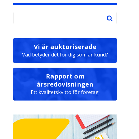
Vi är auktoriserade
Vad betyder det för dig som är kund?
Rapport om
årsredovisningen
Ett kvalitetskvitto för företag!