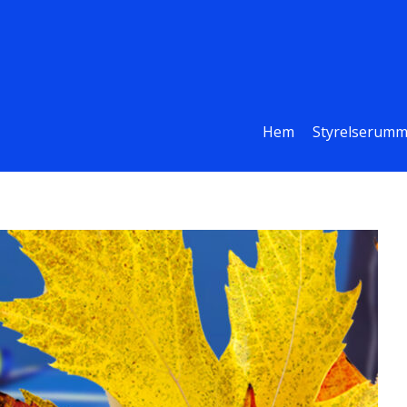
Hem
Styrelserumm