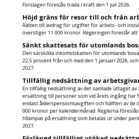
Förslagen föreslås träda i kraft den 1 juli 2026.
Höjd gräns för resor till och från a
Rätten till avdrag för utgifter för arbets- och inst
överstiger 11 000 kronor. Regeringen föreslår att
Sänkt skattesats för utomlands bo
Den särskilda inkomstskatten för utomlands bosatta
22,5 procent från och med den 1 januari 2026, och 
2027.
Tillfällig nedsättning av arbetsgiv
En tillfällig nedsättning av det samlade uttaget av
ersättning till personer som vid årets ingång har 
endast ålderspensionsavgiften och hälften av de öv
000 kronor per kalendermånad. Reglerna föreslås 
tillämpas på ersättning som betalas ut under peri
2027.
Förlängd tillfälligt utökad nedsätt