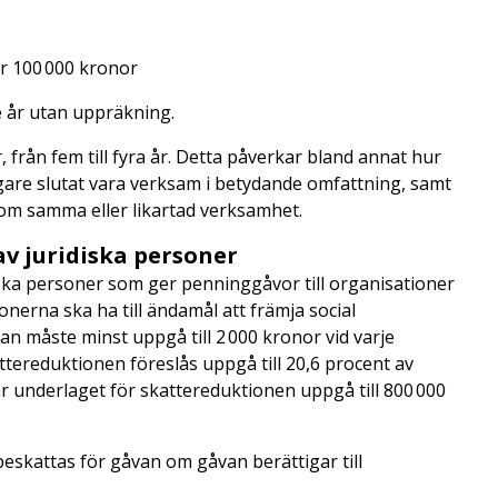
r 100 000 kronor
 år utan uppräkning.
 från fem till fyra år. Detta påverkar bland annat hur
ägare slutat vara verksam i betydande omfattning, samt
 om samma eller likartad verksamhet.
av juridiska personer
iska personer som ger penninggåvor till organisationer
rna ska ha till ändamål att främja social
an måste minst uppgå till 2 000 kronor vid varje
Skattereduktionen föreslås uppgå till 20,6 procent av
r underlaget för skattereduktionen uppgå till 800 000
beskattas för gåvan om gåvan berättigar till