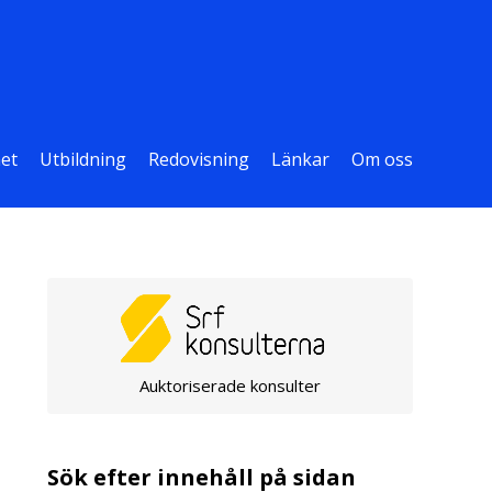
et
Utbildning
Redovisning
Länkar
Om oss
Auktoriserade konsulter
Sök efter innehåll på sidan