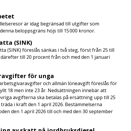
rbetet
ällelseresor är idag begränsad till utgifter som
 denna beloppsgräns höjs till 15 000 kronor.
satta (SINK)
 (SINK) föreslås sänkas i två steg, först från 25 till
därefter till 20 procent från och med den 1 januari
aravgifter för unga
 arbetsgivaravgifter och allmän löneavgift föreslås för
fyllt 18 men inte 23 år. Nedsättningen innebär att
riga avgifterna ska betalas på ersättning upp till 25
träda i kraft den 1 april 2026. Bestämmelserna
oden den 1 april 2026 till och med den 30 september
ning av skatt på jordbruksdiesel