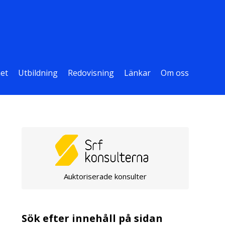
et
Utbildning
Redovisning
Länkar
Om oss
Auktoriserade konsulter
Sök efter innehåll på sidan