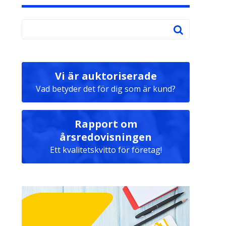
Vi är auktoriserade
Vad betyder det för dig som är kund?
Rapport om
årsredovisningen
Ett kvalitetskvitto för företag!