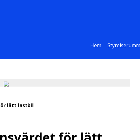
Hem
Styrelserumm
r lätt lastbil
nsvärdet för lätt