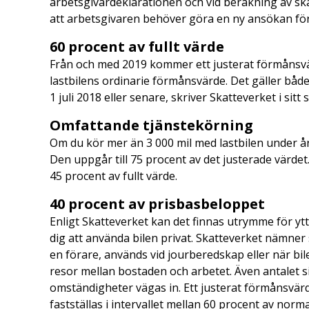
arbetsgivardeklarationen och vid beräkning av skat
att arbetsgivaren behöver göra en ny ansökan för
60 procent av fullt värde
Från och med 2019 kommer ett justerat förmånsvärde
lastbilens ordinarie förmånsvärde. Det gäller både 
1 juli 2018 eller senare, skriver Skatteverket i sitt
Omfattande tjänstekörning
Om du kör mer än 3 000 mil med lastbilen under år
Den uppgår till 75 procent av det justerade värde
45 procent av fullt värde.
40 procent av prisbasbeloppet
Enligt Skatteverket kan det finnas utrymme för ytt
dig att använda bilen privat. Skatteverket nämn
en förare, används vid jourberedskap eller när bil
resor mellan bostaden och arbetet. Även antalet 
omständigheter vägas in. Ett justerat förmånsvär
fastställas i intervallet mellan 60 procent av norm