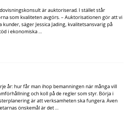
visningskonsult är auktoriserad. I stället står
orna som kvaliteten avgörs. – Auktorisationen gör att vi
a kunder, säger Jessica Jading, kvalitetsansvarig på
töd i ekonomiska …
rje år: hur får man ihop bemanningen när många vill
amförhållning och koll på de regler som styr. Börja i
terplanering är att verksamheten ska fungera. Även
betarnas önskemål är det …