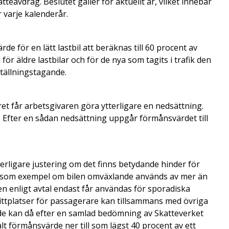
teavdrag. Beslutet gäller för aktuellt år, vilket innebär
 varje kalenderår.
 för en lätt lastbil att beräknas till 60 procent av
för äldre lastbilar och för de nya som tagits i trafik den
 ställningstagande.
et får arbetsgivaren göra ytterligare en nedsättning.
t. Efter en sådan nedsättning uppgår förmånsvärdet till
erligare justering om det finns betydande hinder för
er som exempel om bilen omväxlande används av mer än
en enligt avtal endast får användas för sporadiska
sittplatser för passagerare kan tillsammans med övriga
de kan då efter en samlad bedömning av Skatteverket
alt förmånsvärde ner till som lägst 40 procent av ett