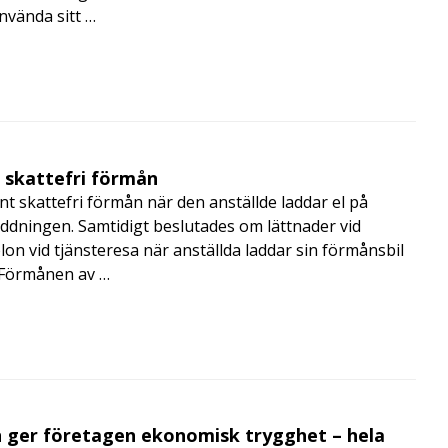
nvända sitt …
t skattefri förmån
t skattefri förmån när den anställde laddar el på
addningen. Samtidigt beslutades om lättnader vid
lon vid tjänsteresa när anställda laddar sin förmånsbil
i Förmånen av …
 ger företagen ekonomisk trygghet – hela