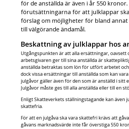
för de anställda är även i år 550 kronor.
förutsättningarna för att julklappar sk
förslag om möjligheter för bland annat 
till välgörande ändamål.
Beskattning av julklappar hos a
Utgångspunkten är att alla ersättningar, oavsett
arbetsgivaren ger till sina anställda är skatteplikt
anställda betraktas som lön för utfört arbetet oc
dock vissa ersättningar till anställda som kan vara
julgåvor gäller även för den som är anställd i sitt 
Julgåvor måste ges till alla anställda eller till en s
Enligt Skatteverkets ställningstagande kan även ju
skattefria.
För att en julgåva ska vara skattefri krävs att gå
gåvans marknadsvärde inte får överstiga 550 kr