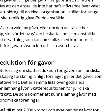
etsgivaren vill ge pengar till välgörenhet. För att en
vs att den anställde inte har haft inflytande över valet
bidrag till en ideell organisation i stället för att ge
skattepliktig gåva för de anställda.
åverka valet av gåva, eller om den anställde ber
lapp, ska värdet av gåvan beskattas hos den anställda
ått ersättning som kan jämställas med kontanter. I
tt för gåvan såsom lön och ska även betala
reduktion för gåvor
t förslag om skattereduktion för gåvor som juridiska
skaplig forskning. Enligt förslaget gäller det gåvor som
atteverket. Det är samma lista över godkända
r lämnar gåvor. Skattereduktionen för juridiska
mstskatt. De som kommer att kunna lämna gåvor med
ekonomiska föreningar.
ppgå till minst 2 000 kronor och avse penninggåvor för