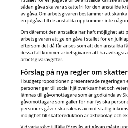
I stället för en julgåva till de anställda kanske arb
sådan gåva ska vara skattefri för den anställde krä
av gåva. Om arbetsgivaren bestämmer att skänka ett 
en julgåva till de anställda uppkommer inte någon 
Om däremot den anställda har haft möjlighet att p
arbetsgivaren att ge en gåva i stället för en julk
eftersom det då får anses som att den anställda f
dessa fall kommer arbetsgivaren att ha avdragsrä
arbetsgivaravgifter.
Förslag på nya regler om skatte
I budgetpropositionen presenterade regeringen et
personer ger till social hjälpverksamhet och veten
lämnas till gåvomottagare som är godkända av Sk
gåvomottagare som gäller för när fysiska persone
personers gåvor ska räknas av mot statlig inko
möjlighet till skattereduktion är aktiebolag och 
Vid varje gåvotillfälle föreslås att gåvan måste u