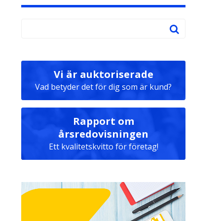
Vi är auktoriserade
Vad betyder det för dig som är kund?
Rapport om
årsredovisningen
Ett kvalitetskvitto för företag!