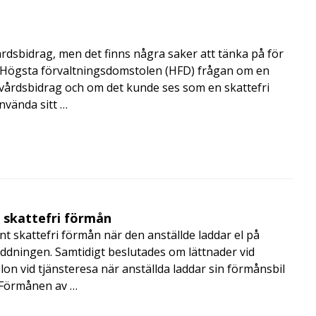
årdsbidrag, men det finns några saker att tänka på för
de Högsta förvaltningsdomstolen (HFD) frågan om en
skvårdsbidrag och om det kunde ses som en skattefri
nvända sitt …
t skattefri förmån
t skattefri förmån när den anställde laddar el på
addningen. Samtidigt beslutades om lättnader vid
lon vid tjänsteresa när anställda laddar sin förmånsbil
i Förmånen av …